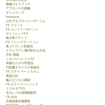
復縁ガイドブック
アプローチの真髄
オシュマンズ
heatwave
だれでもプロトレーダーくん
FX クリック
FX エントリーポイント
デイトレンドFX
銀太郎ブランド
FX トレンドサーフィン
真 eワラント投資法
スワップで１億円貯める方法
不妊 原因
リカバリーレイトFX
奇跡のユダヤ学習法
行政書士ラクラク勉強法
FX スナイパー システム
風花心伝
輸入ビジネス講座
FX ビクトリーメソッド
ミリオネアFX
犬のしつけ流情報販売
FX-AAA
外国為替必修講座