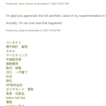
Posted by:
Josh Jensen
at November 5, 2007 03:37 PM
I'm glad you appreciate the full aesthetic value of my experimentation in l
Actually, I'm not sure how that happened.
Posted by:
jsligh
at November 5, 2007 05:39 PM
コンタクト
懐中時計 修理
タオル
マーケティング
中国航空券
債務整理
株式 情報
川口 一戸建て
白衣
表札
HP制作会社
ダイヤモンド 買取
美容 化粧品
fether felt flat
電報