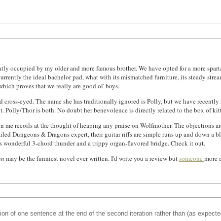
ntly occupied by my older and more famous brother. We have opted for a more spart
rently the ideal bachelor pad, what with its mismatched furniture, its steady stream 
hich proves that we really are good ol' boys.
nd cross-eyed. The name she has traditionally ignored is Polly, but we have recentl
t. Polly/Thor is both. No doubt her benevolence is directly related to the box of kitt
in me recoils at the thought of heaping any praise on Wolfmother. The objections a
led Dungeons & Dragons expert, their guitar riffs are simple runs up and down a blues 
 wonderful 3-chord thunder and a trippy organ-flavored bridge. Check it out.
an
may be the funniest novel ever written. I'd write you a review but
someone
more a
tion of one sentence at the end of the second iteration rather than (as expected