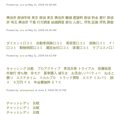
Posted by:
xcv
at May 11, 2009 04:39 AM
興信所
探偵学校
東京 探偵
東京 興信所
離婚 慰謝料
探偵 料金
素行
探偵
所 埼玉
興信所 千葉
行方調査
結婚調査
家出
人探し
浮気 証拠
浮気 調
Posted by:
xcv
at May 11, 2009 04:40 AM
ダイエット口コミ
自動車保険口コミ
美容室口コミ
保険口コミ
Ｆ
口コミ
動物病院口コミ
建設会社口コミ
派遣口コミ
ラブコスメ口
Posted by:
xcv
at May 11, 2009 04:42 AM
キャッシング 比較
プロアクティブ
草花木果 トライアル
深層保湿
外旅行 持ち物
非モテ
新車購入 値引き
お見合いパーティー
ねる
勝つ
エステタイム
スカルプＤ
トラック買取
エステ ミスパリ
脱
Ｘ
５万円 ＦＸ
年会費無料 ＥＴＣ
Posted by:
anonymous
at June 3, 2009 08:10 PM
チャットレディ 比較
チャットレディ 比較
チャットレディ 比較