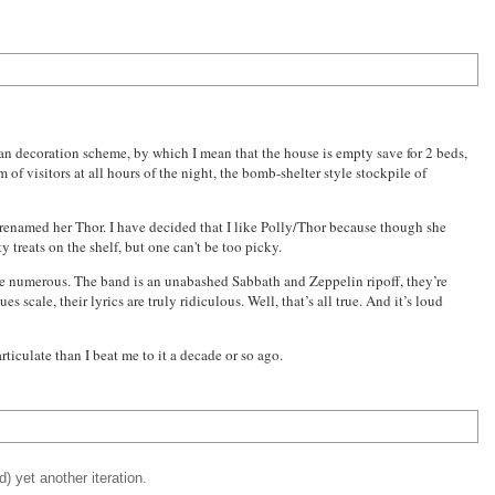
an decoration scheme, by which I mean that the house is empty save for 2 beds,
of visitors at all hours of the night, the bomb-shelter style stockpile of
y renamed her Thor. I have decided that I like Polly/Thor because though she
y treats on the shelf, but one can't be too picky.
re numerous. The band is an unabashed Sabbath and Zeppelin ripoff, they’re
scale, their lyrics are truly ridiculous. Well, that’s all true. And it’s loud
rticulate than I beat me to it a decade or so ago.
) yet another iteration.