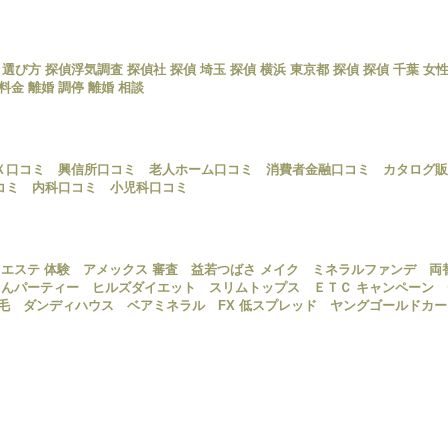
 選び方
探偵浮気調査
探偵社
探偵 埼玉
探偵 横浜
東京都 探偵
探偵 千葉
女性
査料金
離婚 調停
離婚 相談
Ｘ口コミ
興信所口コミ
老人ホーム口コミ
消費者金融口コミ
カタログ販
コミ
内科口コミ
小児科口コミ
エステ 体験
アメックス 審査
益若つばさ メイク
ミネラルファンデ
両
とんパーティー
ヒルズダイエット
スリムトップス
ＥＴＣ キャンペーン
毛 ダンディハウス
ベアミネラル
FX 低スプレッド
ヤングゴールドカー