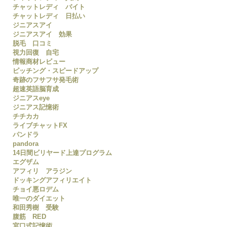
チャットレディ バイト
チャットレディ 日払い
ジニアスアイ
ジニアスアイ 効果
脱毛 口コミ
視力回復 自宅
情報商材レビュー
ピッチング・スピードアップ
奇跡のフサフサ発毛術
超速英語脳育成
ジニアスeye
ジニアス記憶術
チチカカ
ライブチャットFX
パンドラ
pandora
14日間ビリヤード上達プログラム
エグザム
アフィリ アラジン
ドッキングアフィリエイト
チョイ悪ロデム
唯一のダイエット
和田秀樹 受験
腹筋 RED
宮口式記憶術