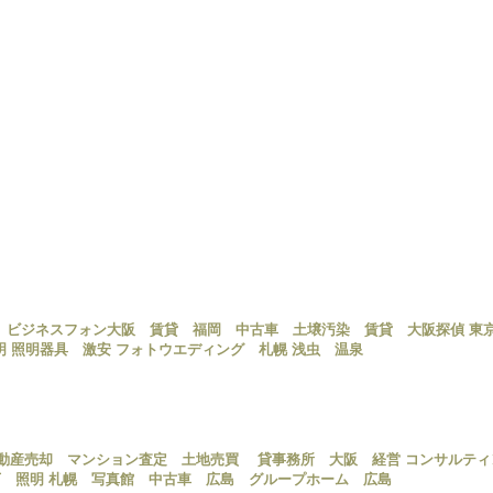
ビジネスフォン
大阪 賃貸
福岡 中古車
土壌汚染
賃貸 大阪
探偵 東
明
照明器具 激安
フォトウエディング 札幌
浅虫 温泉
動産売却
マンション査定
土地売買
貸事務所 大阪
経営 コンサルティ
下 照明
札幌 写真館
中古車 広島
グループホーム 広島