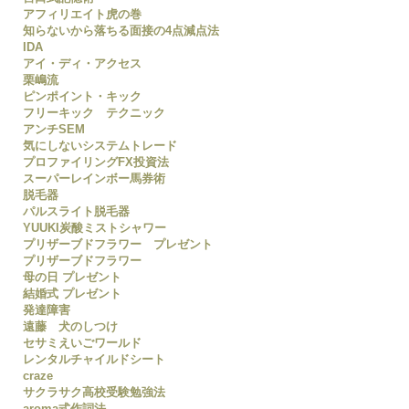
アフィリエイト虎の巻
知らないから落ちる面接の4点減点法
IDA
アイ・ディ・アクセス
栗嶋流
ピンポイント・キック
フリーキック テクニック
アンチSEM
気にしないシステムトレード
プロファイリングFX投資法
スーパーレインボー馬券術
脱毛器
パルスライト脱毛器
YUUKI炭酸ミストシャワー
プリザーブドフラワー プレゼント
プリザーブドフラワー
母の日 プレゼント
結婚式 プレゼント
発達障害
遠藤 犬のしつけ
セサミえいごワールド
レンタルチャイルドシート
craze
サクラサク高校受験勉強法
aroma式作詞法