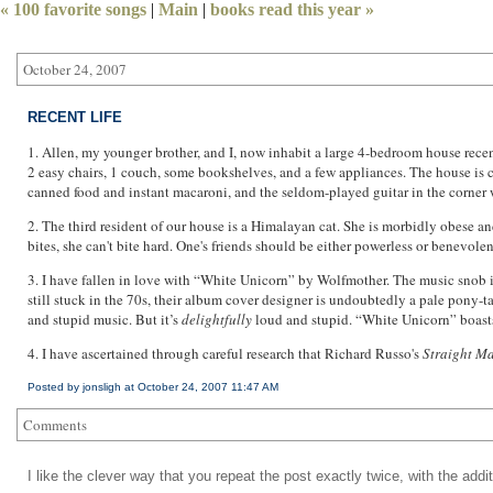
« 100 favorite songs
|
Main
|
books read this year »
October 24, 2007
RECENT LIFE
1. Allen, my younger brother, and I, now inhabit a large 4-bedroom house rece
2 easy chairs, 1 couch, some bookshelves, and a few appliances. The house is cur
canned food and instant macaroni, and the seldom-played guitar in the corner w
2. The third resident of our house is a Himalayan cat. She is morbidly obese a
bites, she can't bite hard. One's friends should be either powerless or benevolen
3. I have fallen in love with “White Unicorn” by Wolfmother. The music snob 
still stuck in the 70s, their album cover designer is undoubtedly a pale pony-tai
and stupid music. But it’s
delightfully
loud and stupid. “White Unicorn” boasts
4. I have ascertained through careful research that Richard Russo's
Straight M
Posted by jonsligh at October 24, 2007 11:47 AM
Comments
I like the clever way that you repeat the post exactly twice, with the addi