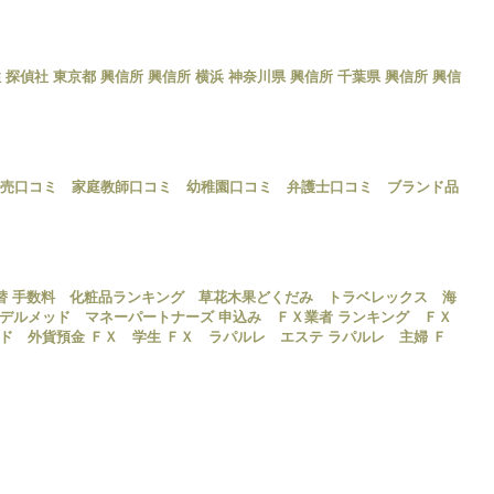
 探偵社
東京都 興信所
興信所 横浜
神奈川県 興信所
千葉県 興信所
興信
売口コミ
家庭教師口コミ
幼稚園口コミ
弁護士口コミ
ブランド品
替 手数料
化粧品ランキング
草花木果どくだみ
トラベレックス
海
デルメッド
マネーパートナーズ 申込み
ＦＸ業者 ランキング
ＦＸ
ド
外貨預金 ＦＸ
学生 ＦＸ
ラパルレ
エステ ラパルレ
主婦 Ｆ