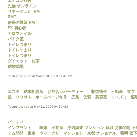
エアコン取付
先物 オンライン
リネージュ2 RMT
RMT
信長の野望 RMT
FX 初心者
アロマオイル
バイク便
トイレつまり
トイレつまり
トイレつまり
ダイエット お茶
結婚式場
Posted by:
minh
at March 10, 2009 11:41 AM
エステ
結婚相談所
お見合いパーティー
収益物件
不動産 東京
担
ＣＣＮＡ
ホームページ制作 広島
佐賀 美容室
コイズミ 照
Posted by:
xcv
at May 11, 2009 04:39 AM
パーティー
インプラント
離婚
不動産
浮気調査
マンション 買取
労働問題
不
テム開発 東京
ウィークリーマンション 京都
ナショナル 照明
松